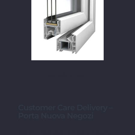
INFISSI IN PVC
Customer Care Delivery –
Porta Nuova Negozi
Ciò che distingue la nostra filosofia