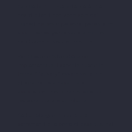
da quella di molte aziende è che i
nostri clienti non sono solo dei
numeri ma sono persone, persone con
vissuti ed esigenze varie a cui noi
cerchiamo di venire incontro.
Per questo motivo abbiamo
implementato il servizio clienti in
forma “Delivery” ovvero venendo
direttamente a casa tua e
assistendoti con una consulenza
personalizzata e su misura.
Se hai bisogno di cambiare i
serramenti o le porte di casa tua, hai