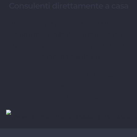
Consulenti direttamente a casa
Hai sentito già parlare di noi? Hai visto
la nostra pubblicità? Vorresti parlare
con un nostro consulente, ma siamo
troppo lontani da te?
Porta Nuova espande il suo raggio e
arriva nel vostro Comune per
soddisfare ogni tua esigenza.