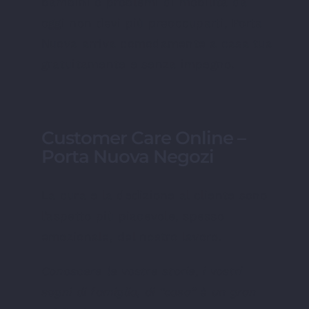
bambini o problemi di mobilità da
oggi non devi più preoccuparti, Porta
Nuova arriva comodamente a casa tua
gratuitamente e senza impegno.
Customer Care Online –
Porta Nuova Negozi
La cura e la dedizione al cliente sono
l’aspetto più piacevole, spesso
emozionale, del nostro lavoro.
Conoscere le vostre storie, i vostri
sogni di famiglia, di “casa” è un gran