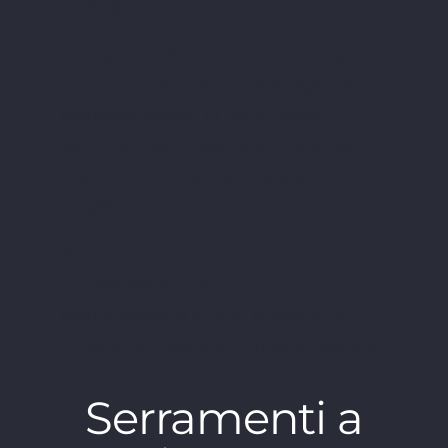
privilegio.
Un aspetto di condivisione sociale che
manca a tutti, per questa ragione
abbiamo deciso di potenziare
il
servizio clienti
, per una Customer
Experience personalizzata ai tuoi
progetti di vita.
Puoi contattarci telefonicamente allo
011.238225
e prenotare un
appuntamento che si svolgerà in
video chiamata
con i migliori esperti.
Serramenti a