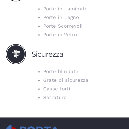
Porte in Laminato
Porte in Legno
Porte Scorrevoli
Porte in Vetro
Sicurezza
Porte blindate
Grate di sicurezza
Casse forti
Serrature