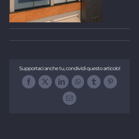
Di
rocco
|
Settembre 12th, 2022
Supportaci anche tu, condividi questo articolo!
Facebook
X
LinkedIn
WhatsApp
Tumblr
Pinterest
Email