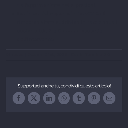
dall’approvazione della pratica).
Per incentivi superiori a 15.000 €:
Il
rimborso viene suddiviso in rate annuali
costanti (da 2 a 5 anni, a seconda
dell’intervento).
Di
rocco
|
Ottobre 21st, 2025
|
Conto Termico 3.0
Supportaci anche tu, condividi questo articolo!
Facebook
X
LinkedIn
WhatsApp
Tumblr
Pinterest
Email