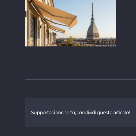
Tende da sole Torino
Di
rocco
|
Luglio 7th, 2025
Supportaci anche tu, condividi questo articolo!