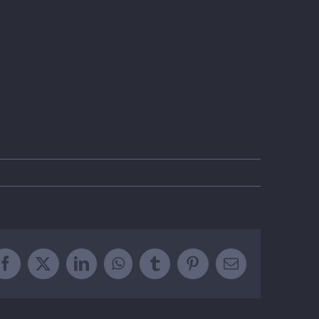
Facebook
X
LinkedIn
WhatsApp
Tumblr
Pinterest
Email