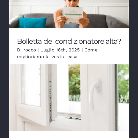
Bolletta del condizionatore alta?
Di
rocco
|
Luglio 16th, 2025
|
Come
miglioriamo la vostra casa
La colpa potrebbe essere dei tuoi
serramenti! L'estate è arrivata e il
cond [...]
Serramenti in PVC