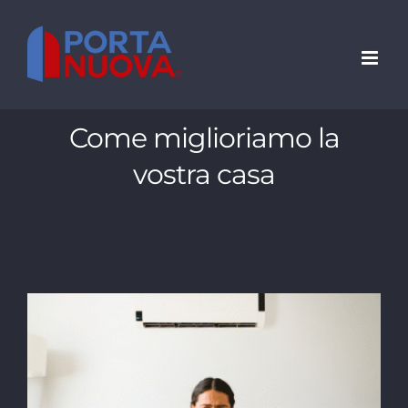
Salta
al
contenuto
Come miglioriamo la
vostra casa
Bolletta del condizionatore alta?