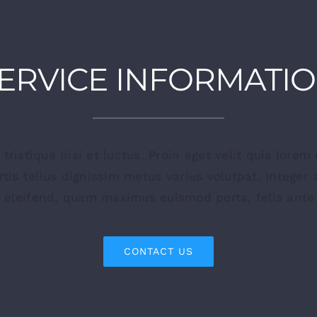
ERVICE INFORMATI
tristique nisi et luctus. Proin eget velit quis lorem
rtis tellus dignissim metus varius volutpat. Integer 
 eleifend, quam maximus euismod porta, felis ante 
CONTACT US