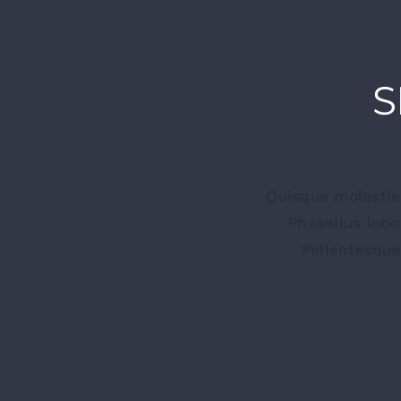
S
Quisque molestie 
Phasellus lobo
Pellentesque