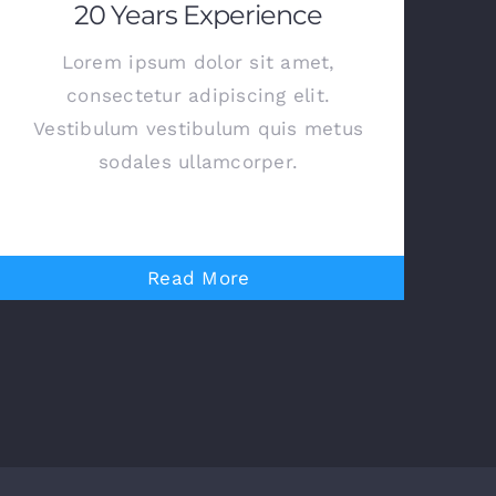
20 Years Experience
Lorem ipsum dolor sit amet,
consectetur adipiscing elit.
Vestibulum vestibulum quis metus
sodales ullamcorper.
Read More