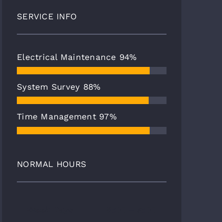
SERVICE INFO
Electrical Maintenance
94%
System Survey
88%
Time Management
97%
NORMAL HOURS
Week Days
8:00 – 5:00