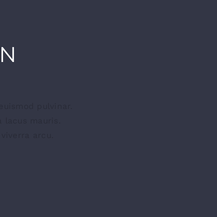
ON
 euismod pulvinar.
a lacus mauris.
viverra arcu.