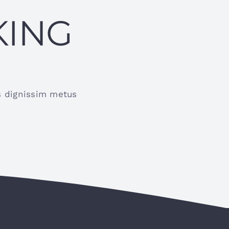
KING
us dignissim metus