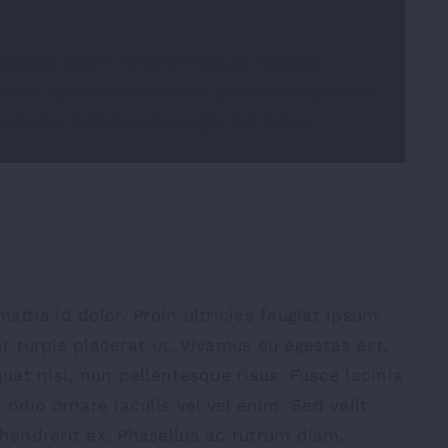
 egestas quam. Aliquam iaculis egestas
esent quis libero at nibh posuere vulputate
enatis. Pellentesque eget leo lacus.
attis id dolor. Proin ultricies feugiat ipsum.
ar turpis placerat ut. Vivamus eu egestas est,
at nisi, non pellentesque risus. Fusce lacinia
odio ornare iaculis vel vel enim. Sed velit
endrerit ex. Phasellus ac rutrum diam.