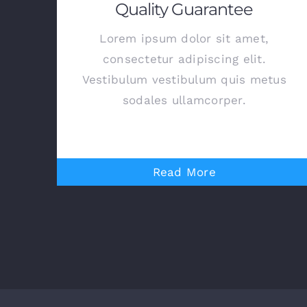
Quality Guarantee
Lorem ipsum dolor sit amet,
consectetur adipiscing elit.
Vestibulum vestibulum quis metus
sodales ullamcorper.
Read More