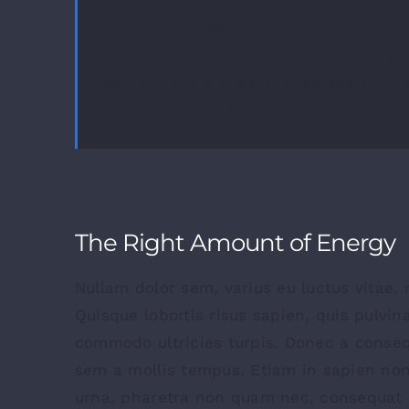
Energy Improvement Services
Morbi ut elit lacinia, congue erat at,
mauris, at lacinia justo tempus a. Pra
non in arcu. Nulla posuere tempus ven
The Right Amount of Energy
Nullam dolor sem, varius eu luctus vitae, m
Quisque lobortis risus sapien, quis pulvin
commodo ultricies turpis. Donec a consequ
sem a mollis tempus. Etiam in sapien non 
urna, pharetra non quam nec, consequat h